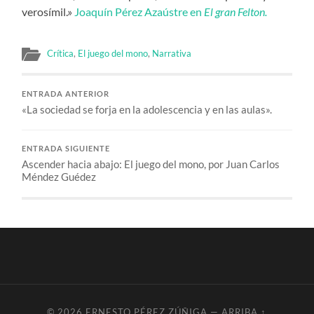
verosímil.»
Joaquín Pérez Azaústre en
El gran Felton.
Crítica
,
El juego del mono
,
Narrativa
ENTRADA ANTERIOR
«La sociedad se forja en la adolescencia y en las aulas».
ENTRADA SIGUIENTE
Ascender hacia abajo: El juego del mono, por Juan Carlos
Méndez Guédez
© 2026
ERNESTO PÉREZ ZÚÑIGA
—
ARRIBA ↑