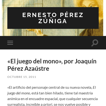
ERNESTO PÉREZ
ZÚÑIGA
Altern
Alternar
el
el
campo
menú
de
móvil
búsqu
«El juego del mono», por Joaquín
Pérez Azaústre
OCTUBRE 15, 2011
«El artificio del personaje central de su nueva novela,
El
juego del mono,
está tan bien hilado, tiene tal maestría
anímica en el encuadre espacial, que cualquier secuencia
surrealista, increíble a priori, se nos vuelve posible y