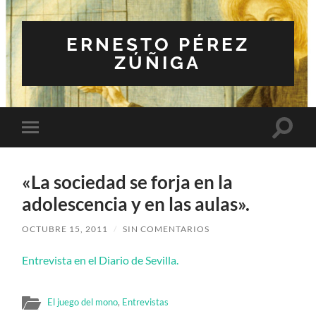
ERNESTO PÉREZ
ZÚÑIGA
Altern
Alternar
el
el
campo
menú
de
móvil
búsqu
«La sociedad se forja en la
adolescencia y en las aulas».
OCTUBRE 15, 2011
/
SIN COMENTARIOS
Entrevista en el Diario de Sevilla.
El juego del mono
,
Entrevistas