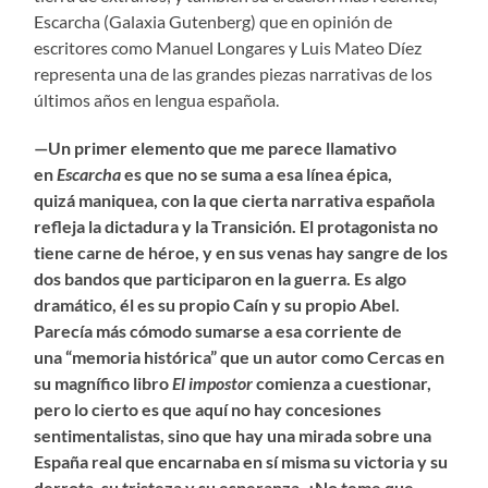
Escarcha (Galaxia Gutenberg) que en opinión de
escritores como Manuel Longares y Luis Mateo Díez
representa una de las grandes piezas narrativas de los
últimos años en lengua española.
—
Un primer elemento que me parece llamativo
en
Escarcha
es que no se suma a esa l
í
nea
é
pica,
quiz
á
maniquea, con la que cierta narrativa espa
ñ
ola
refleja la dictadura y la Transici
ó
n. El protagonista no
tiene carne de h
é
roe, y en sus venas hay sangre de los
dos bandos que participaron en la guerra. Es algo
dram
á
tico,
é
l es su propio Ca
í
n y su propio Abel.
Parec
í
a m
á
s c
ó
modo sumarse a esa corriente de
una
“
memoria hist
ó
rica
”
que un autor como Cercas en
su magn
í
fico libro
El impostor
comienza a cuestionar,
pero lo cierto es que aqu
í
no hay concesiones
sentimentalistas, sino que hay una mirada sobre una
Espa
ñ
a real que encarnaba en s
í
misma su victoria y su
derrota, su tristeza y su esperanza.
¿
No teme que