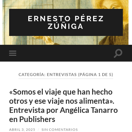
ERNESTO PÉREZ
ZÚÑIGA
Altern
Alternar
el
el
campo
menú
de
móvil
búsqu
CATEGORÍA:
ENTREVISTAS
(PÁGINA 1 DE 5)
«Somos el viaje que han hecho
otros y ese viaje nos alimenta».
Entrevista por Angélica Tanarro
en Publishers
ABRIL 3, 2025
/
SIN COMENTARIOS