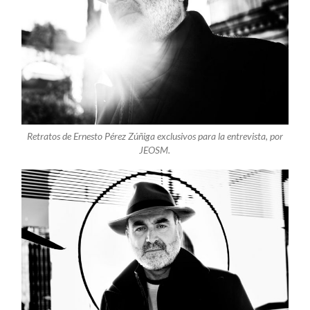
Retratos de Ernesto Pérez Zúñiga exclusivos para la entrevista, por
JEOSM.