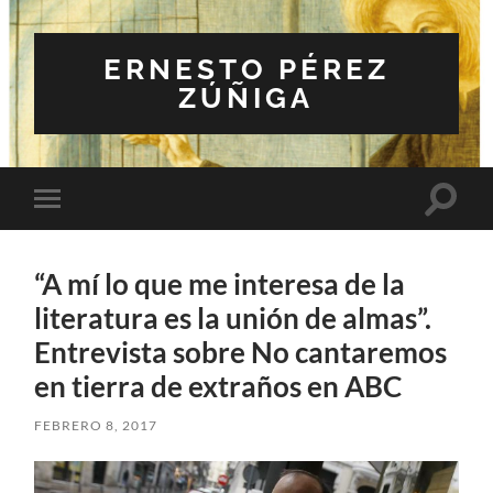
ERNESTO PÉREZ
ZÚÑIGA
Altern
Alternar
el
el
campo
menú
de
móvil
búsqu
“A mí lo que me interesa de la
literatura es la unión de almas”.
Entrevista sobre No cantaremos
en tierra de extraños en ABC
FEBRERO 8, 2017