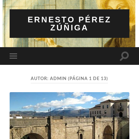
ERNESTO PÉREZ
ZÚÑIGA
Altern
Alternar
el
el
campo
menú
de
móvil
búsqu
AUTOR:
ADMIN
(PÁGINA 1 DE 13)