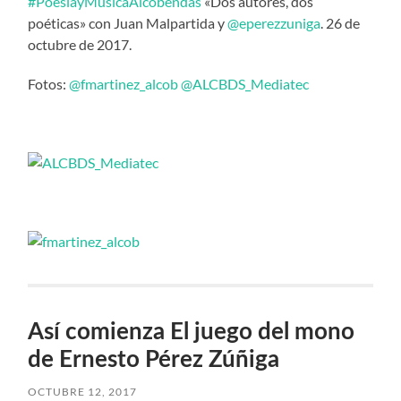
#PoesíayMúsicaAlcobendas
«Dos autores, dos
poéticas» con Juan Malpartida y
@eperezzuniga
. 26 de
octubre de 2017.
Fotos:
@fmartinez_alcob
@ALCBDS_Mediatec
Así comienza El juego del mono
de Ernesto Pérez Zúñiga
OCTUBRE 12, 2017