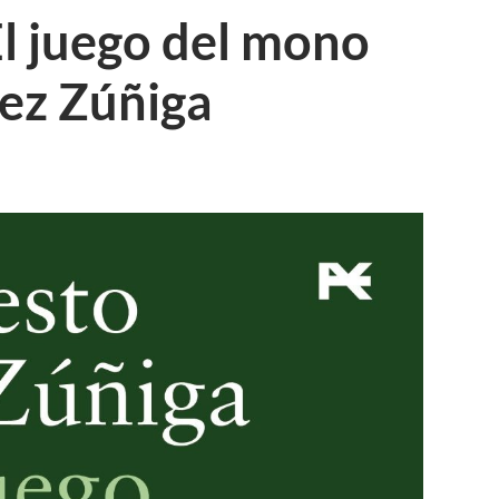
l juego del mono
rez Zúñiga