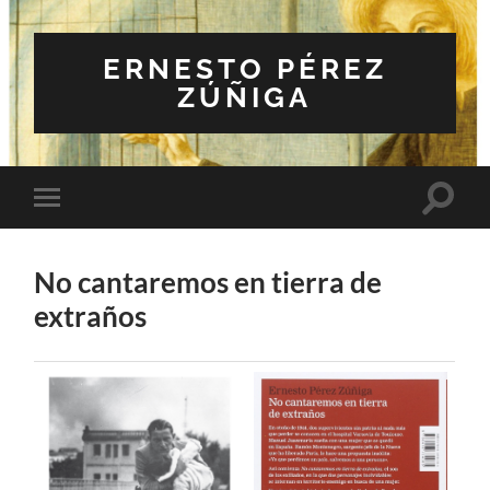
ERNESTO PÉREZ
ZÚÑIGA
Altern
Alternar
el
el
campo
menú
de
móvil
búsqu
No cantaremos en tierra de
extraños