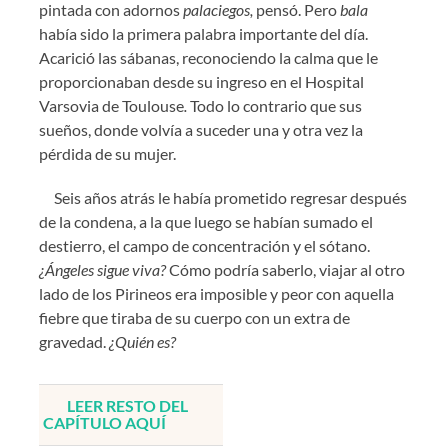
pintada con adornos
palaciegos,
pens
ó. Pero
bala
hab
ía sido la primera palabra importante del dí
a.
Acarici
ó las sábanas, reconociendo la calma que le
proporcionaban desde su ingreso en el Hospital
Varsovia de Toulouse
.
Todo lo contrario que sus
sueños, donde volvía a suceder una y otra vez la
pérdida de su mujer.
S
eis a
ños atrás le había prometido regresar después
de la condena, a la que luego se habían sumado el
destierro, el campo de concentración y el só
tano.
¿Ángeles sigue viva?
C
ó
mo podr
ía saberlo, viajar al otro
lado de los Pirineos era imposible y peor con aquella
fiebre que tiraba de su cuerpo con un extra de
gravedad.
¿
Qui
é
n es?
LEER RESTO DEL
CAPÍTULO AQUÍ