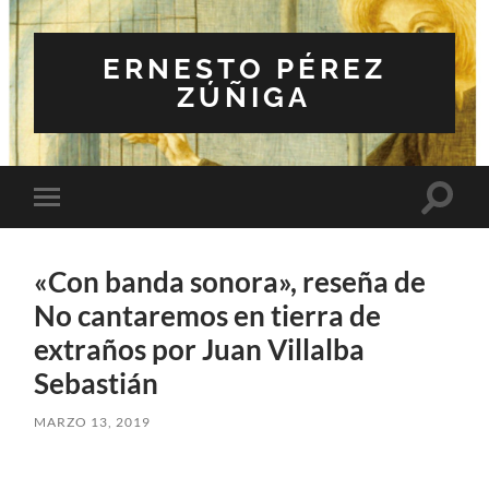
ERNESTO PÉREZ
ZÚÑIGA
Altern
Alternar
el
el
campo
menú
de
móvil
búsqu
«Con banda sonora», reseña de
No cantaremos en tierra de
extraños por Juan Villalba
Sebastián
MARZO 13, 2019