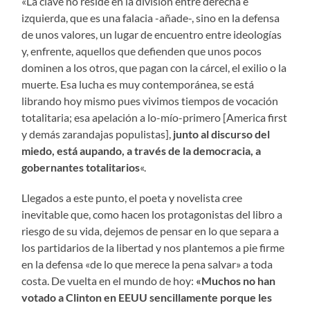
«La clave no reside en la división entre derecha e
izquierda, que es una falacia -añade-, sino en la defensa
de unos valores, un lugar de encuentro entre ideologías
y, enfrente, aquellos que defienden que unos pocos
dominen a los otros, que pagan con la cárcel, el exilio o la
muerte. Esa lucha es muy contemporánea, se está
librando hoy mismo pues vivimos tiempos de vocación
totalitaria; esa apelación a lo-mío-primero [America first
y demás zarandajas populistas],
junto al discurso del
miedo, está aupando, a través de la democracia, a
gobernantes totalitarios
«.
Llegados a este punto, el poeta y novelista cree
inevitable que, como hacen los protagonistas del libro a
riesgo de su vida, dejemos de pensar en lo que separa a
los partidarios de la libertad y nos plantemos a pie firme
en la defensa «de lo que merece la pena salvar» a toda
costa. De vuelta en el mundo de hoy:
«Muchos no han
votado a Clinton en EEUU sencillamente porque les