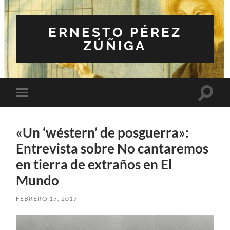
ERNESTO PÉREZ
ZÚÑIGA
Altern
Alternar
el
el
campo
menú
de
móvil
búsqu
«Un ‘wéstern’ de posguerra»:
Entrevista sobre No cantaremos
en tierra de extraños en El
Mundo
FEBRERO 17, 2017