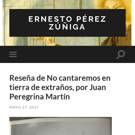
ERNESTO PÉREZ
ZÚÑIGA
Altern
Alternar
el
el
campo
menú
de
móvil
búsqu
Reseña de No cantaremos en
tierra de extraños, por Juan
Peregrina Martín
MAYO 27, 2017