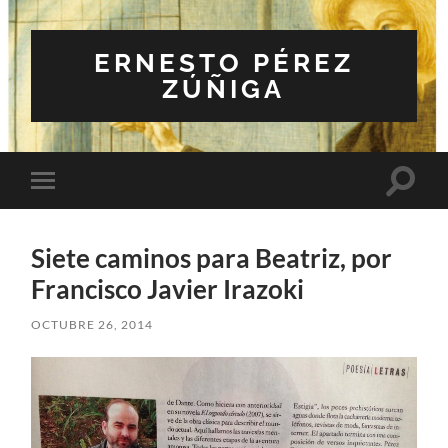
ERNESTO PÉREZ
ZÚÑIGA
Altern
Alternar
el
el
campo
menú
de
móvil
búsqu
Siete caminos para Beatriz, por
Francisco Javier Irazoki
OCTUBRE 26, 2014