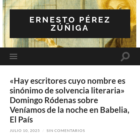
ERNESTO PÉREZ
ZÚÑIGA
Altern
Alternar
el
el
campo
menú
de
móvil
búsqu
«Hay escritores cuyo nombre es
sinónimo de solvencia literaria»
Domingo Ródenas sobre
Veníamos de la noche en Babelia,
El País
JULIO 10, 2025
/
SIN COMENTARIOS