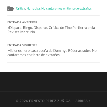
Crítica
,
Narrativa
,
No cantaremos en tierra de extraños
ENTRADA ANTERIOR
«Dispara, Ringo, Dispara». Crítica de Tino Pertierra en la
Revista Mercurio
ENTRADA SIGUIENTE
Misiones heroicas, reseña de Domingo Ródenas sobre No
cantaremos en tierra de extraños
© 2026
ERNESTO PÉREZ ZÚÑIGA
—
ARRIBA ↑