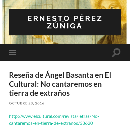
ERNESTO PÉREZ
ZÚÑIGA
Altern
Alternar
el
el
campo
menú
de
móvil
búsqu
Reseña de Ángel Basanta en El
Cultural: No cantaremos en
tierra de extraños
OCTUBRE 28, 2016
http://www.elcultural.com/revista/letras/No-
cantaremos-en-tierra-de-extranos/38620