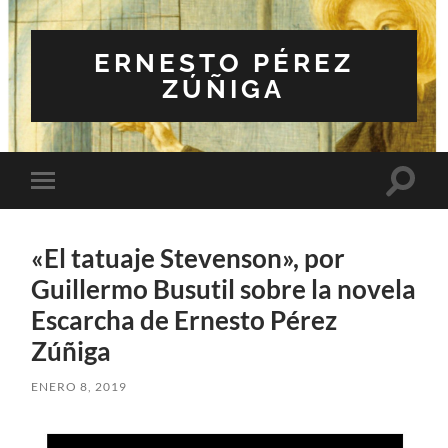
ERNESTO PÉREZ
ZÚÑIGA
Altern
Alternar
el
el
campo
menú
de
móvil
búsqu
«El tatuaje Stevenson», por
Guillermo Busutil sobre la novela
Escarcha de Ernesto Pérez
Zúñiga
ENERO 8, 2019