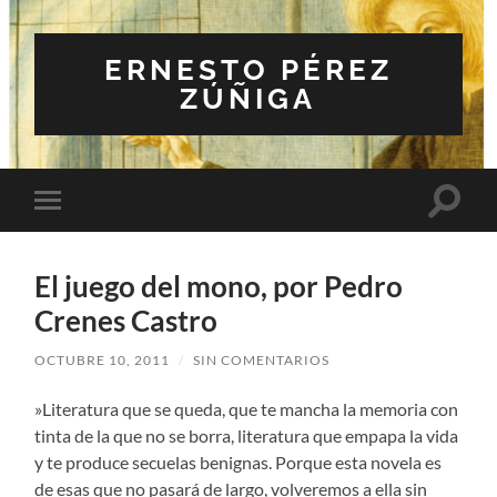
ERNESTO PÉREZ
ZÚÑIGA
Altern
Alternar
el
el
campo
menú
de
móvil
búsqu
El juego del mono, por Pedro
Crenes Castro
OCTUBRE 10, 2011
/
SIN COMENTARIOS
‎»Literatura que se queda, que te mancha la memoria con
tinta de la que no se borra, literatura que empapa la vida
y te produce secuelas benignas. Porque esta novela es
de esas que no pasará de largo, volveremos a ella sin