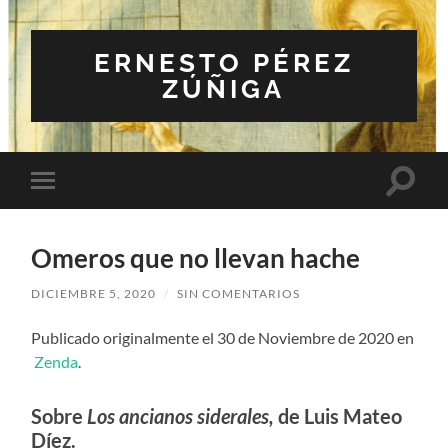
ERNESTO PÉREZ
ZÚÑIGA
Altern
Alternar
el
el
campo
menú
de
móvil
búsqu
Omeros que no llevan hache
DICIEMBRE 5, 2020
/
SIN COMENTARIOS
Publicado originalmente el 30 de Noviembre de 2020 en
Zenda
.
Sobre
Los ancianos siderales,
de Luis Mateo
Díez.