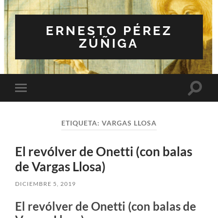
ERNESTO PÉREZ
ZÚÑIGA
Altern
Alternar
el
el
campo
menú
de
móvil
búsqu
ETIQUETA:
VARGAS LLOSA
El revólver de Onetti (con balas
de Vargas Llosa)
DICIEMBRE 5, 2019
El revólver de Onetti (con balas de