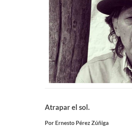
Atrapar el sol.
Por Ernesto P
é
rez Zúñiga