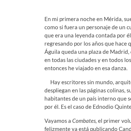
En mi primera noche en M
é
rida, s
como si fuera un personaje de un 
que era una leyenda contada por
é
regresando por los años que hace qu
Águila queda una plaza de Madrid,
en todas las ciudades y en todos lo
entonces he viajado en esa danza.
Hay escritores sin mundo, arquite
despliegan en las p
áginas colinas, 
habitantes de un paí
s interno que s
por
é
l. Es el caso de Ednodio Quinte
Vayamos a
Combates,
el primer vo
felizmente ya está publicando Cand