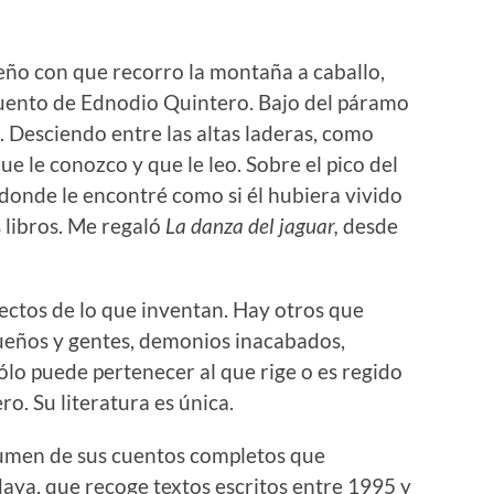
ueño con que recorro la montaña a caballo,
cuento de Ednodio Quintero. Bajo del páramo
l. Desciendo entre las altas laderas, como
e le conozco y que le leo. Sobre el pico del
 donde le encontr
é
como si
é
l hubiera vivido
s libros. Me regaló
La danza del jaguar,
desde
ctos de lo que inventan. Hay otros que
sueños y gentes, demonios inacabados,
ólo puede pertenecer al que rige o es regido
ro. Su literatura es ú
nica.
lumen de sus cuentos completos que
aya, que recoge textos escritos entre 1995 y