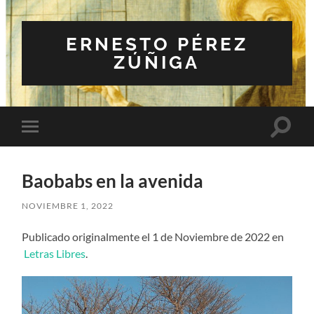
ERNESTO PÉREZ
ZÚÑIGA
Altern
Alternar
el
el
campo
menú
de
móvil
búsqu
Baobabs en la avenida
NOVIEMBRE 1, 2022
Publicado originalmente el 1 de Noviembre de 2022 en
Letras Libres
.