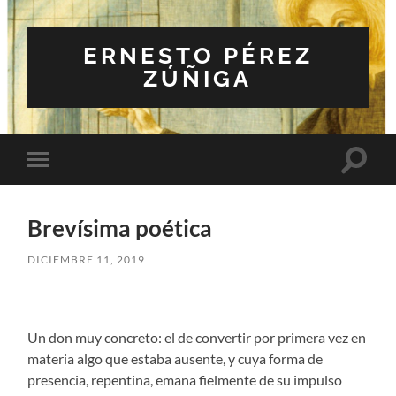
ERNESTO PÉREZ
ZÚÑIGA
Altern
Alternar
el
el
campo
menú
de
móvil
búsqu
Brevísima poética
DICIEMBRE 11, 2019
Un don muy concreto: el de convertir por primera vez en
materia algo que estaba ausente, y cuya forma de
presencia, repentina, emana fielmente de su impulso