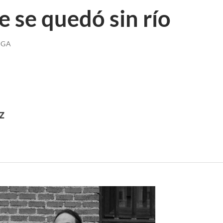
 se quedó sin río
IGA
z