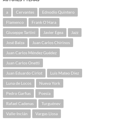
a
Cervantes
Ednodio Quintero
Flamenco
Frank O´Hara
Giuseppe Tartini
Javier Egea
Jazz
José Balza
Juan Carlos Chirinos
Juan Carlos Méndez Guédez
Juan Carlos Onetti
Juan Eduardo Cirlot
Luis Mateo Díez
Luna de Locos
Nueva York
Pedro Garfias
Poesía
Rafael Cadenas
Turguénev
Valle-Inclán
Vargas Llosa