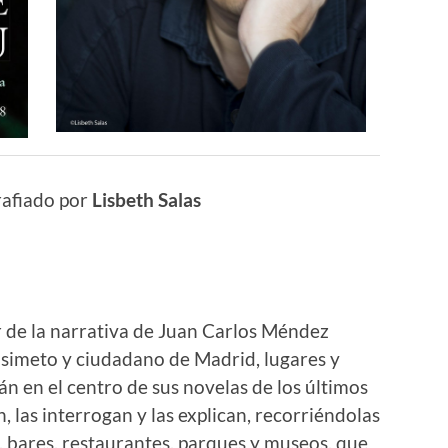
afiado por
Lisbeth Salas
 de la narrativa de Juan Carlos M
é
ndez
isimeto y ciudadano de Madrid, lugares y
án en el centro de sus novelas de los ú
ltimos
, las interrogan y las explican, recorri
é
ndolas
s, bares, restaurantes, parques y museos, que