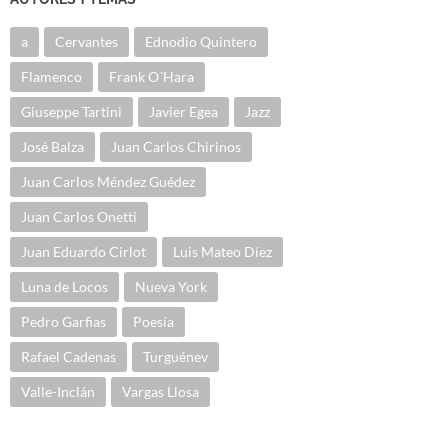
a
Cervantes
Ednodio Quintero
Flamenco
Frank O´Hara
Giuseppe Tartini
Javier Egea
Jazz
José Balza
Juan Carlos Chirinos
Juan Carlos Méndez Guédez
Juan Carlos Onetti
Juan Eduardo Cirlot
Luis Mateo Díez
Luna de Locos
Nueva York
Pedro Garfias
Poesía
Rafael Cadenas
Turguénev
Valle-Inclán
Vargas Llosa