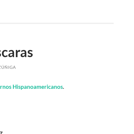
scaras
ZÚÑIGA
rnos Hispanoamericanos
.
z