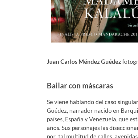
Juan Carlos Méndez Guédez
fotogr
Bailar con máscaras
Se viene hablando del caso singular
Gu
é
dez, narrador nacido en Barqu
países, España y Venezuela, que est
a
ños. Sus personajes las diseccionan
por tal multitud de calles, avenida