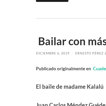
Bailar con má
DICIEMBRE 6, 2019
/
ERNESTO PÉREZ 
Publicado originalmente en
Cuade
El baile de madame Kalalú
Juan Carlos M
é
ndez Gu
é
de