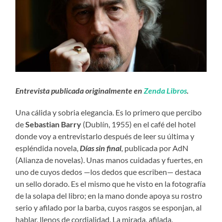
Entrevista publicada originalmente en
Zenda Libros
.
Una cálida y sobria elegancia. Es lo primero que percibo
de
Sebastian Barry
(Dublín, 1955) en el café del hotel
donde voy a entrevistarlo después de leer su última y
espléndida novela,
D
í
as sin final
,
publicada por AdN
(Alianza de novelas). Unas manos cuidadas y fuertes, en
uno de cuyos dedos —los dedos que escriben— destaca
un sello dorado. Es el mismo que he visto en la fotografía
de la solapa del libro; en la mano donde apoya su rostro
serio y afilado por la barba, cuyos rasgos se esponjan, al
hablar, llenos de cordialidad. La mirada, afilada,