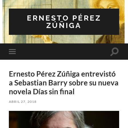
ERNESTO PÉREZ
ZÚÑIGA
Altern
Alternar
el
el
campo
menú
de
móvil
búsqu
Ernesto Pérez Zúñiga entrevistó
a Sebastian Barry sobre su nueva
novela Días sin final
ABRIL 27, 2018