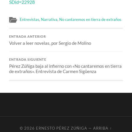
SDid=22928
Entrevistas
,
Narrativa
,
No cantaremos en tierra de extraños
ENTRADA ANTERIOR
Volver a leer novelas, por Sergio de Molino
ENTRADA SIGUIENTE
Pérez Zúñiga baja al infierno con «No cantaremos en tierra
de extraños». Entrevista de Carmen Sigüenza
© 2026
ERNESTO PÉREZ ZÚÑIGA
—
ARRIBA ↑