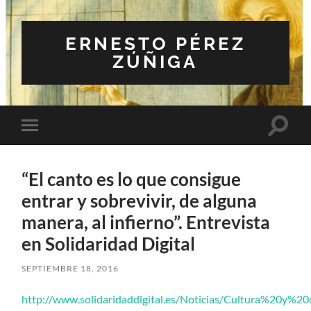
ERNESTO PÉREZ
ZÚÑIGA
Altern
Alternar
el
el
campo
menú
de
móvil
búsqu
“El canto es lo que consigue
entrar y sobrevivir, de alguna
manera, al infierno”. Entrevista
en Solidaridad Digital
SEPTIEMBRE 18, 2016
http://www.solidaridaddigital.es/Noticias/Cultura%20y%20o