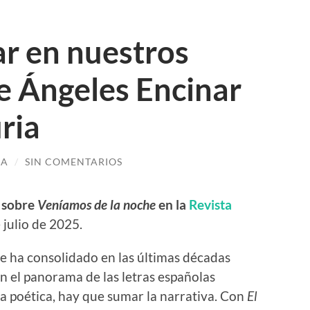
ar en nuestros
de Ángeles Encinar
uria
GA
/
SIN COMENTARIOS
r sobre
Veníamos de la noche
en la
Revista
e julio de 2025.
e ha consolidado en las últimas décadas
n el panorama de las letras españolas
ia poética, hay que sumar la narrativa. Con
El