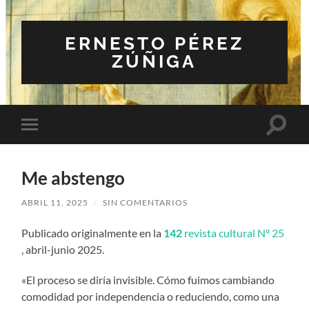
ERNESTO PÉREZ
ZÚÑIGA
Altern
Alternar
el
el
campo
menú
de
móvil
búsqu
Me abstengo
ABRIL 11, 2025
/
SIN COMENTARIOS
Publicado originalmente en la
142
revista cultural Nº 25
, abril-junio 2025.
«El proceso se diría invisible. Cómo fuimos cambiando
comodidad por independencia o reduciendo, como una