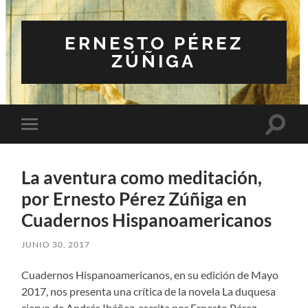
ERNESTO PÉREZ
ZÚÑIGA
Altern
Alternar
el
el
campo
menú
de
móvil
búsqu
La aventura como meditación,
por Ernesto Pérez Zúñiga en
Cuadernos Hispanoamericanos
JUNIO 30, 2017
Cuadernos Hispanoamericanos, en su edición de Mayo
2017, nos presenta una crítica de la novela La duquesa
ciervo de Andrés Ibáñez, escrita por Ernesto Pérez