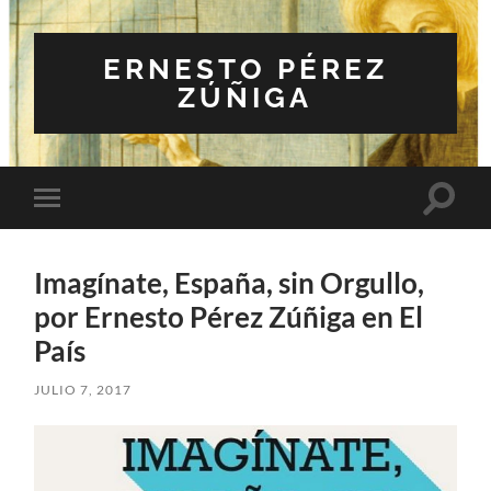
ERNESTO PÉREZ
ZÚÑIGA
Altern
Alternar
el
el
campo
menú
de
móvil
búsqu
Imagínate, España, sin Orgullo,
por Ernesto Pérez Zúñiga en El
País
JULIO 7, 2017