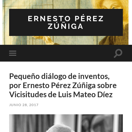
ERNESTO PÉREZ
ZÚÑIGA
Altern
Alternar
el
el
campo
menú
de
móvil
búsqu
Pequeño diálogo de inventos,
por Ernesto Pérez Zúñiga sobre
Vicisitudes de Luis Mateo Díez
JUNIO 28, 2017