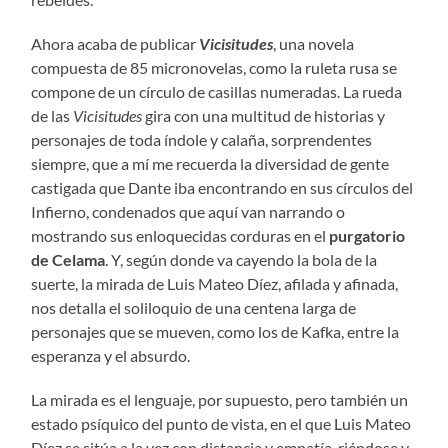
Ahora acaba de publicar
Vicisitudes
, una novela
compuesta de 85 micronovelas, como la ruleta rusa se
compone de un círculo de casillas numeradas. La rueda
de las
Vicisitudes
gira con una multitud de historias y
personajes de toda índole y calaña, sorprendentes
siempre, que a mí me recuerda la diversidad de gente
castigada que Dante iba encontrando en sus círculos del
Infierno, condenados que aquí van narrando o
mostrando sus enloquecidas corduras en el
purgatorio
de Celama
. Y, según donde va cayendo la bola de la
suerte, la mirada de Luis Mateo Díez, afilada y afinada,
nos detalla el soliloquio de una centena larga de
personajes que se mueven, como los de Kafka, entre la
esperanza y el absurdo.
La mirada es el lenguaje, por supuesto, pero también un
estado psíquico del punto de vista, en el que Luis Mateo
Díez se sitúa a la vez con distancia y empatía, riéndose y