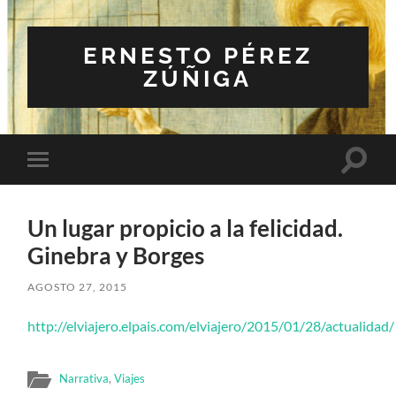
ERNESTO PÉREZ
ZÚÑIGA
Altern
Alternar
el
el
campo
menú
de
móvil
búsqu
Un lugar propicio a la felicidad.
Ginebra y Borges
AGOSTO 27, 2015
http://elviajero.elpais.com/elviajero/2015/01/28/actuali
Narrativa
,
Viajes