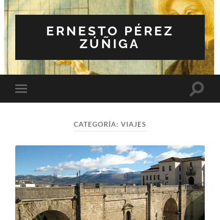
ERNESTO PÉREZ
ZÚÑIGA
Altern
Alternar
el
el
campo
menú
de
móvil
búsqu
CATEGORÍA:
VIAJES