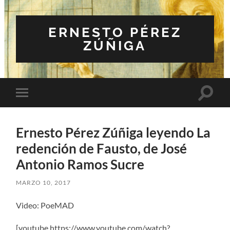
ERNESTO PÉREZ
ZÚÑIGA
Altern
Alternar
el
el
campo
menú
de
móvil
búsqu
Ernesto Pérez Zúñiga leyendo La
redención de Fausto, de José
Antonio Ramos Sucre
MARZO 10, 2017
Video: PoeMAD
[youtube https://www.youtube.com/watch?