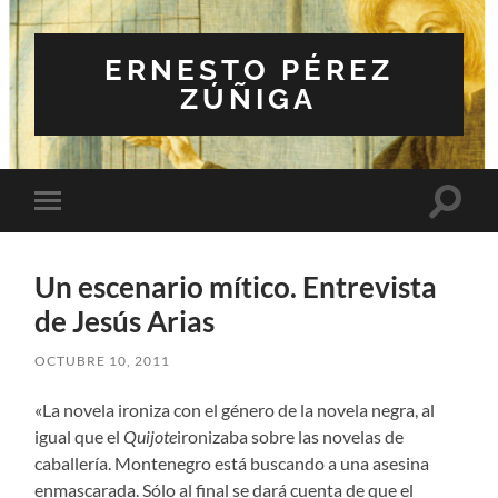
ERNESTO PÉREZ
ZÚÑIGA
Altern
Alternar
el
el
campo
menú
de
móvil
búsqu
Un escenario mítico. Entrevista
de Jesús Arias
OCTUBRE 10, 2011
«La novela ironiza con el género de la novela negra, al
igual que el
Quijote
ironizaba sobre las novelas de
caballería. Montenegro está buscando a una asesina
enmascarada. Sólo al final se dará cuenta de que el