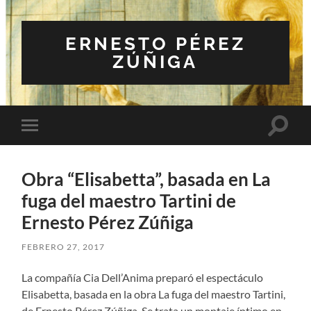
ERNESTO PÉREZ
ZÚÑIGA
Altern
Alternar
el
el
campo
menú
de
móvil
búsqu
Obra “Elisabetta”, basada en La
fuga del maestro Tartini de
Ernesto Pérez Zúñiga
FEBRERO 27, 2017
La compañía Cia Dell’Anima preparó el espectáculo
Elisabetta, basada en la obra La fuga del maestro Tartini,
de Ernesto Pérez Zúñiga. Se trata un montaje íntimo en