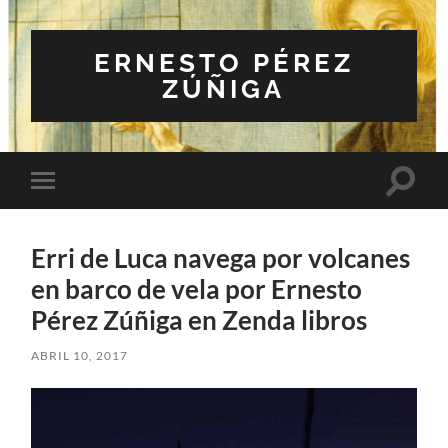
ERNESTO PÉREZ
ZÚÑIGA
Altern
Alternar
el
el
campo
menú
de
móvil
búsqu
Erri de Luca navega por volcanes
en barco de vela por Ernesto
Pérez Zúñiga en Zenda libros
ABRIL 10, 2017