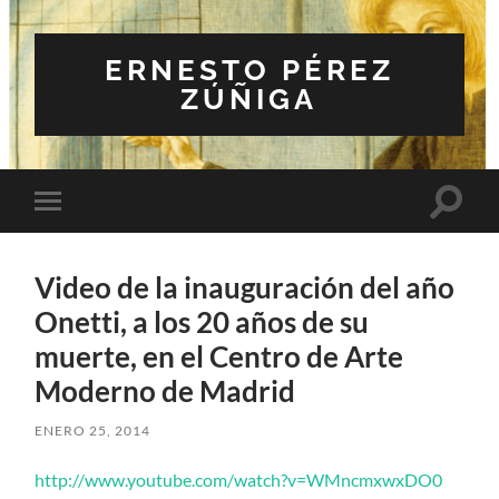
ERNESTO PÉREZ
ZÚÑIGA
Altern
Alternar
el
el
campo
menú
de
móvil
búsqu
Video de la inauguración del año
Onetti, a los 20 años de su
muerte, en el Centro de Arte
Moderno de Madrid
ENERO 25, 2014
http://www.youtube.com/watch?v=WMncmxwxDO0