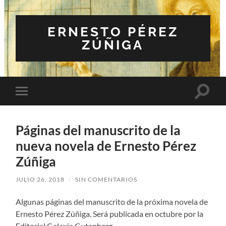
ERNESTO PÉREZ
ZÚÑIGA
Altern
Alternar
el
el
campo
menú
de
móvil
búsqu
Páginas del manuscrito de la
nueva novela de Ernesto Pérez
Zúñiga
JULIO 26, 2018
/
SIN COMENTARIOS
Algunas páginas del manuscrito de la próxima novela de
Ernesto Pérez Zúñiga. Será publicada en octubre por la
Editorial Galaxia Gutenberg.