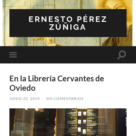
ERNESTO PÉREZ
ZÚÑIGA
Altern
Alternar
el
el
campo
menú
de
móvil
búsqu
En la Librería Cervantes de
Oviedo
JUNIO 25, 2019
/
SIN COMENTARIOS