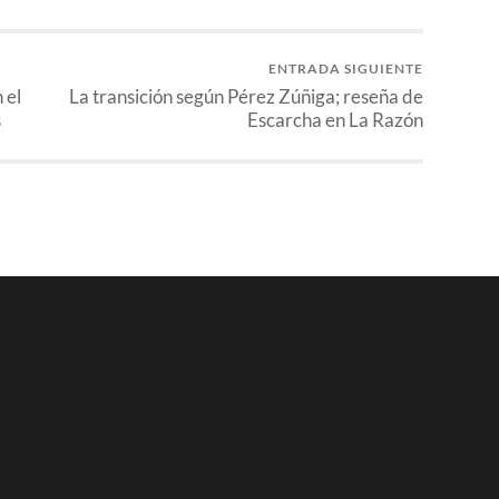
ENTRADA SIGUIENTE
 el
La transición según Pérez Zúñiga; reseña de
s
Escarcha en La Razón