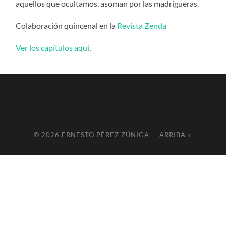
aquellos que ocultamos, asoman por las madrigueras.
Colaboración quincenal en la
Revista Zenda
Ver los capítulos aquí
.
© 2026
ERNESTO PÉREZ ZÚÑIGA
—
ARRIBA ↑