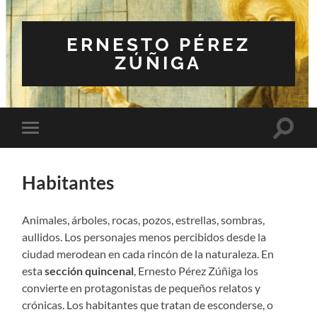
ERNESTO PÉREZ
ZÚÑIGA
Altern
Alternar
el
el
campo
menú
de
móvil
búsqu
Habitantes
Animales, árboles, rocas, pozos, estrellas, sombras,
aullidos. Los personajes menos percibidos desde la
ciudad merodean en cada rincón de la naturaleza. En
esta
sección quincenal
, Ernesto Pérez Zúñiga los
convierte en protagonistas de pequeños relatos y
crónicas. Los habitantes que tratan de esconderse, o